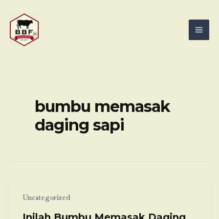
Skip
Mai
to
Men
content
bumbu memasak
daging sapi
Uncategorized
Inilah Bumbu Memasak Daging