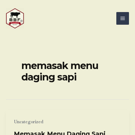
Skip
Mai
to
Men
content
memasak menu
daging sapi
Uncategorized
Memasak Menu Daging Sapi