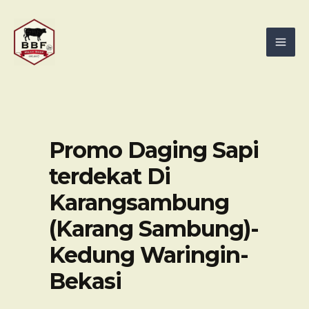
Skip
Mai
to
Men
content
Promo Daging Sapi
terdekat Di
Karangsambung
(Karang Sambung)-
Kedung Waringin-
Bekasi