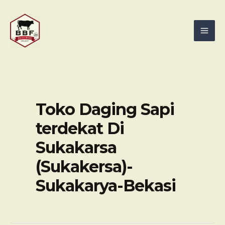
Skip
Mai
to
Men
content
Toko Daging Sapi
terdekat Di
Sukakarsa
(Sukakersa)-
Sukakarya-Bekasi