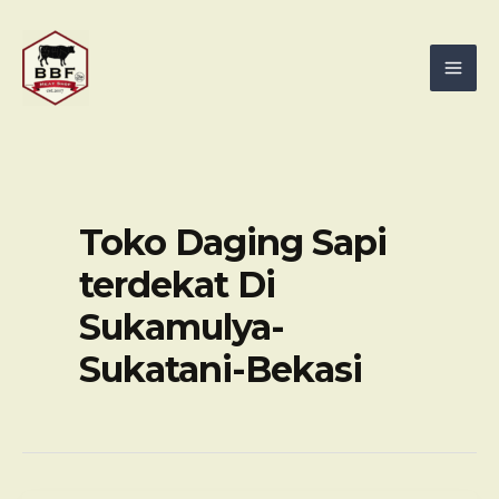
Skip
Mai
to
Men
content
Toko Daging Sapi
terdekat Di
Sukamulya-
Sukatani-Bekasi