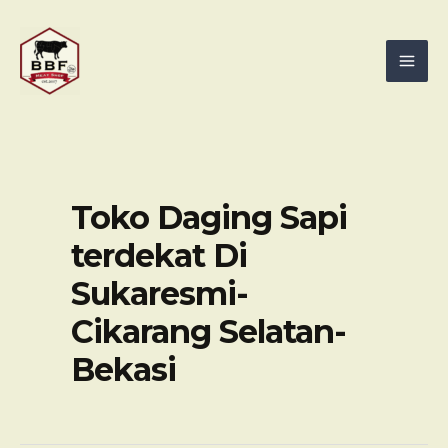
Skip
Mai
to
Men
content
Toko Daging Sapi
terdekat Di
Sukaresmi-
Cikarang Selatan-
Bekasi