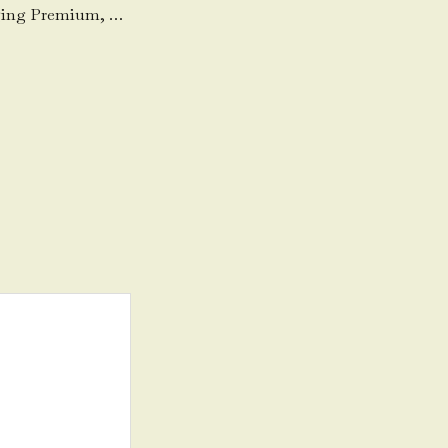
Cuma di BBF: Daging Premium, Potongan Rapi, Siap Masak, Harga Bersahabat