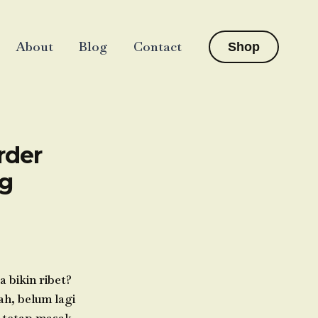
About
Blog
Contact
Shop
rder
ng
 bikin ribet?
ah, belum lagi