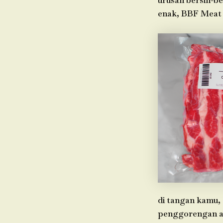
urusan bersih-be
enak, BBF Meat 
di tangan kamu, 
penggorengan ata