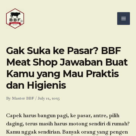
Skip
Mai
to
Men
content
Gak Suka ke Pasar? BBF
Meat Shop Jawaban Buat
Kamu yang Mau Praktis
dan Higienis
By
Master BBF
/
July 12, 2025
Capek harus bangun pagi, ke pasar, antre, pilih
daging, terus masih harus motong sendiri di rumah?
Kamu nggak sendirian. Banyak orang yang pengen