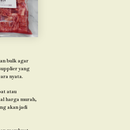
an bulk agar
 supplier yang
ara nyata.
bat atau
oal harga murah,
ng akan jadi