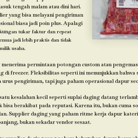
asuk tengah malam atau dini hari.
lier yang bisa melayani pengiriman
sional biasa jadi poin plus. Apalagi
ukun
gan tukar faktur dan repeat
mua jadi lebih praktis dan tidak
ilik usaha.
g menerima permintaan potongan custom atau pengemas
g di freezer. Fleksibilitas seperti ini menunjukkan bahwa
 urus pengiriman, tapi juga paham operasional dapur sec
satu kesalahan kecil seperti suplai daging datang terlam
k bisa berakibat pada reputasi. Karena itu, bukan cuma s
lan. Supplier daging yang paham ritme kerja dapur kateri
panjang, bukan sekadar vendor sesaat.