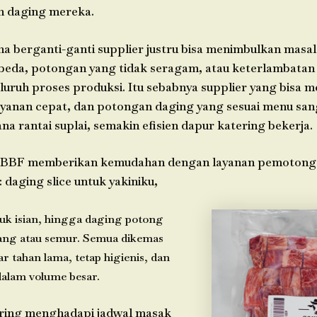
n daging mereka.
 berganti-ganti supplier justru bisa menimbulkan masala
beda, potongan yang tidak seragam, atau keterlambatan
uruh proses produksi. Itu sebabnya supplier yang bisa 
 layanan cepat, dan potongan daging yang sesuai menu sang
a rantai suplai, semakin efisien dapur katering bekerja.
i BBF memberikan kemudahan dengan layanan pemotonga
daging slice untuk yakiniku,
uk isian, hingga daging potong
ang atau semur. Semua dikemas
r tahan lama, tetap higienis, dan
alam volume besar.
ering menghadapi jadwal masak