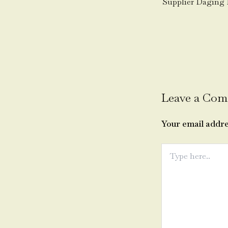
Leave a Co
Your email addre
Type
here..