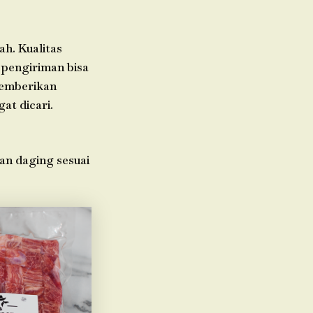
h. Kualitas
 pengiriman bisa
memberikan
at dicari.
n daging sesuai