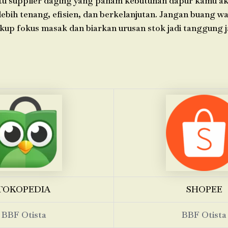
tu supplier daging yang paham kebutuhan dapur kamu 
 lebih tenang, efisien, dan berkelanjutan. Jangan buang w
ukup fokus masak dan biarkan urusan stok jadi tanggung 
TOKOPEDIA
SHOPEE
BBF Otista
BBF Otista