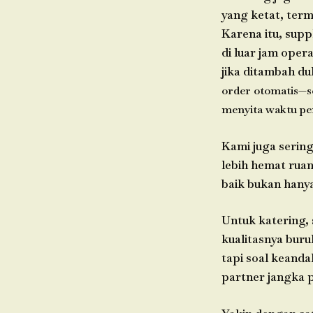
yang ketat, term
Karena itu, supp
di luar jam opera
jika ditambah d
order otomatis—se
menyita waktu pem
Kami juga serin
lebih hemat ruan
baik bukan hanya
Untuk katering, 
kualitasnya buru
tapi soal keanda
partner jangka 