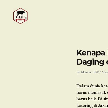
Skip
to
content
Kenapa 
Daging 
By
Master BBF
/
May 
Dalam dunia kate
harus memasak da
harus baik. Di s
katering di Jaka