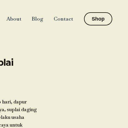
About
Blog
Contact
Shop
lai
 hari, dapur
a, suplai daging
elaku usaha
rcaya untuk