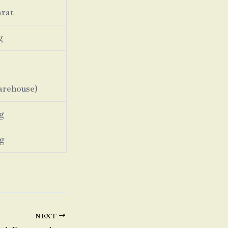
arat
g
arehouse)
g
g
NEXT