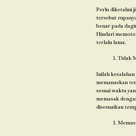
Perlu diketahui 
tersebut rupany
benar pada dagin
Hindari memoto
terlalu lama.
Tidak 
Inilah kesalahan
memanaskan temp
sesuai waktu ya
memasak dengan 
disesuaikan tem
Memasa