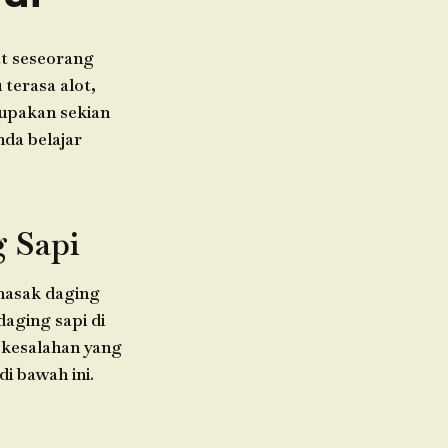
 seseorang
 terasa alot,
rupakan sekian
nda belajar
 Sapi
masak daging
aging sapi di
 kesalahan yang
i bawah ini.