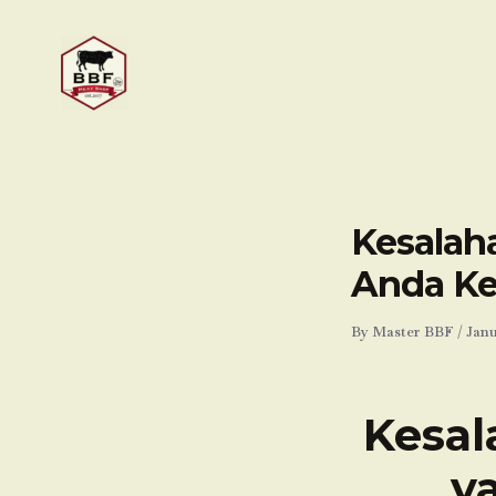
Skip
to
content
Kesalah
Anda Ke
By
Master BBF
/
Janu
Kesal
y