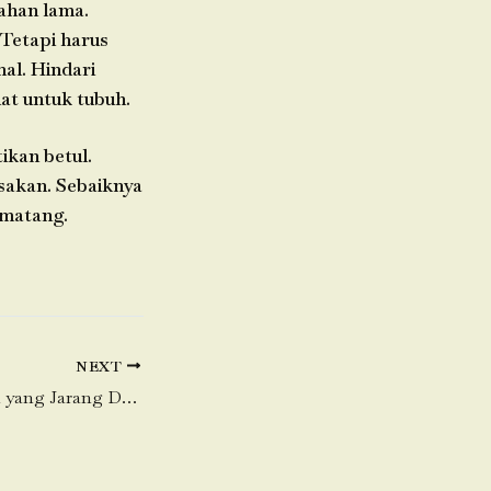
ahan lama.
Tetapi harus
al. Hindari
at untuk tubuh.
ikan betul.
sakan. Sebaiknya
 matang.
NEXT
Fakta Daging Sapi yang Jarang Diketahui Banyak Orang