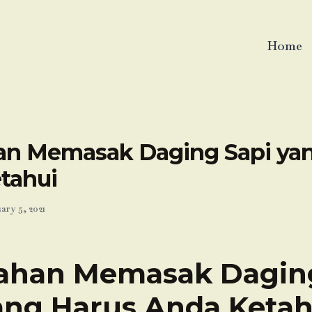
Home
an Memasak Daging Sapi ya
tahui
ary 5, 2021
ahan Memasak Dagin
ang Harus Anda Ketah