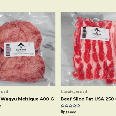
ized
Uncategorized
 Wagyu Meltique 400 G
Beef Slice Fat USA 250
Rated
Rp
51.000
0