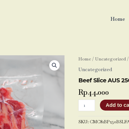
Home
Beef
Home
/
Uncategorized
/
Slice
Uncategorized
AUS
250
Beef Slice AUS 25
G
quantity
Rp
44.000
Add to ca
SKU:
CMC81BP250BSLF