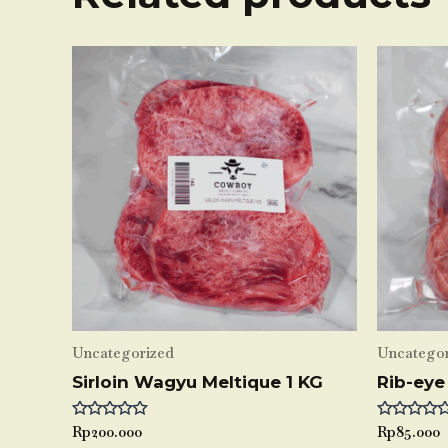
Uncategorized
Uncategor
Sirloin Wagyu Meltique 1 KG
Rib-eye
Rated
Rp
200.000
Rated
Rp
85.000
0
0