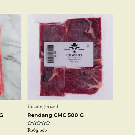
Uncategorized
 G
Rendang CMC 500 G
Rated
Rp
69.000
0