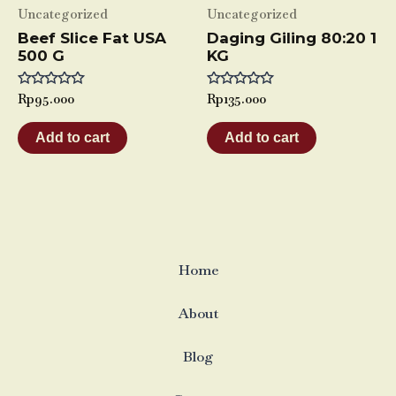
Uncategorized
Uncategorized
Beef Slice Fat USA
Daging Giling 80:20 1
500 G
KG
Rated
Rp
95.000
Rated
Rp
135.000
0
0
out
out
of
of
Add to cart
Add to cart
5
5
Home
About
Blog