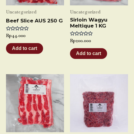
Uncategorized
Uncategorized
Sirloin Wagyu
Beef Slice AUS 250 G
Meltique 1 KG
Rated
Rp
44.000
0
Rated
Rp
200.000
out
0
of
Add to cart
out
5
of
Add to cart
5