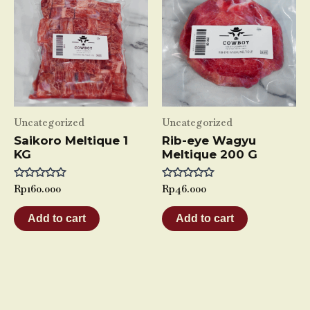
Uncategorized
Uncategorized
Saikoro Meltique 1
Rib-eye Wagyu
KG
Meltique 200 G
Rated
Rp
160.000
Rated
Rp
46.000
0
0
out
out
of
of
Add to cart
Add to cart
5
5