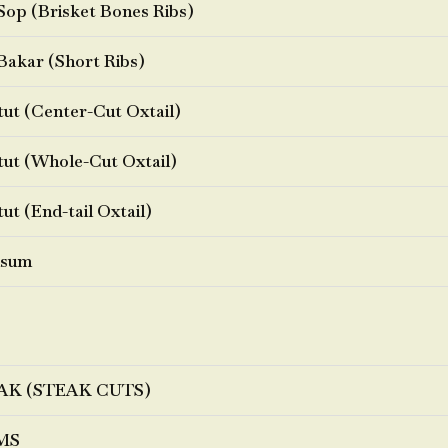
Sop (Brisket Bones Ribs)
Bakar (Short Ribs)
ut (Center-Cut Oxtail)
ut (Whole-Cut Oxtail)
ut (End-tail Oxtail)
sum
AK (STEAK CUTS)
MS