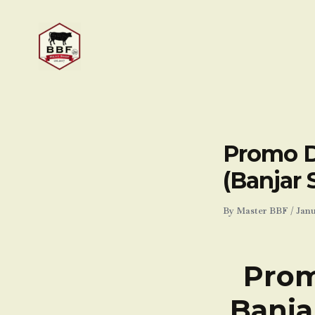
Skip
to
content
Promo Da
(Banjar 
By
Master BBF
/
Janu
Prom
Banja