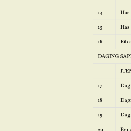
14
Has 
15
Has 
16
Rib 
DAGING SAP
ITE
17
Dagi
18
Dagi
19
Dagi
20
Ren