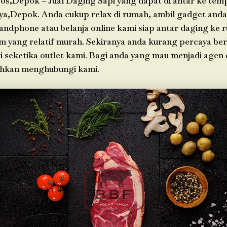
os,Depok – Jual Daging Sapi yang dapat di antar ke tem
ya,Depok. Anda cukup relax di rumah, ambil gadget an
andphone atau belanja online kami siap antar daging ke
im yang relatif murah. Sekiranya anda kurang percaya ber
i seketika outlet kami. Bagi anda yang mau menjadi agen 
ahkan menghubungi kami.