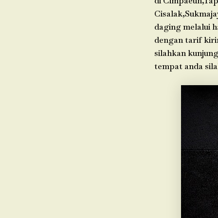
di Cimpaeun,Tap
Cisalak,Sukmaja
daging melalui h
dengan tarif kir
silahkan kunjung
tempat anda sil