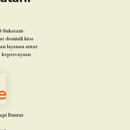
)-Sukatani-
t domisili kios
kan layanan antar
e kepercayaan
api Buntut