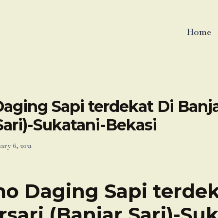
Home
ging Sapi terdekat Di Banja
Sari)-Sukatani-Bekasi
ary 6, 2021
o Daging Sapi terdek
rsari (Banjar Sari)-Suk