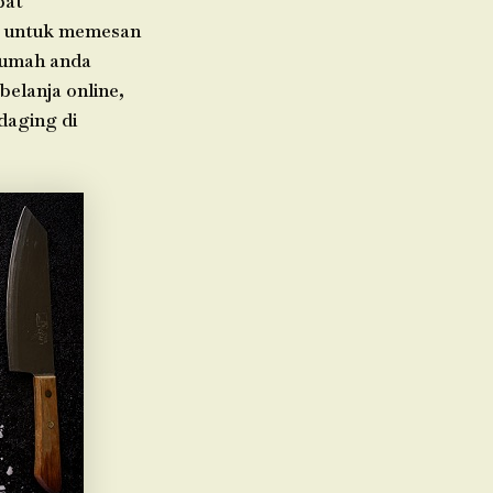
pat
da untuk memesan
 rumah anda
belanja online,
daging di