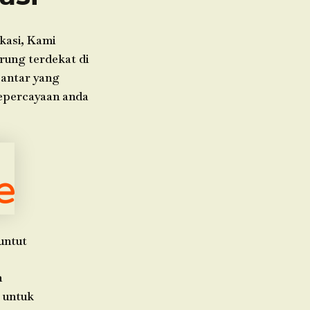
kasi, Kami
rung terdekat di
 antar yang
kepercayaan anda
untut
h
 untuk