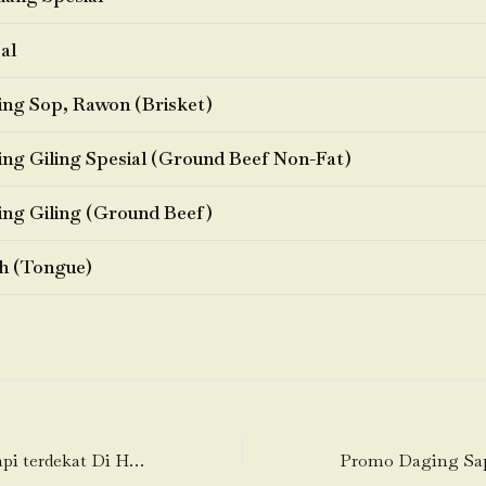
al
ng Sop, Rawon (Brisket)
ng Giling Spesial (Ground Beef Non-Fat)
ng Giling (Ground Beef)
h (Tongue)
Promo Daging Sapi terdekat Di Harapanmulya (Harapan Mulya)-Medansatria (Medan Satria)-Bekasi