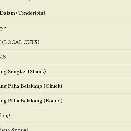
Dalam (Tenderloin)
eye
I (LOCAL CUTS)
MS
ng Sengkel (Shank)
ng Paha Belakang (Chuck)
ng Paha Belakang (Round)
dang
ang Spesial