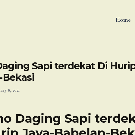
Home
aging Sapi terdekat Di Hurip
-Bekasi
ary 6, 2021
o Daging Sapi terdek
rip Jaya-Babelan-Bek