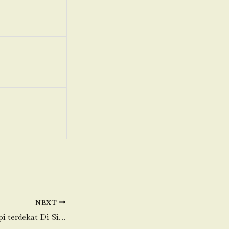
NEXT
Promo Daging Sapi terdekat Di Sindangsari-Cabangbungin-Bekasi