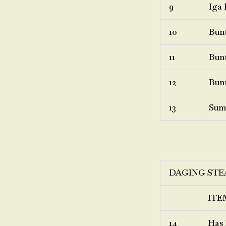
9
Iga 
10
Bunt
11
Bunt
12
Bunt
13
Sum
DAGING STE
ITE
14
Has 