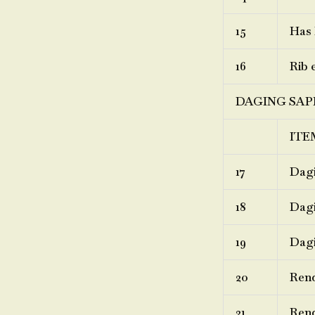
15
Has 
16
Rib 
DAGING SAP
ITE
17
Dagi
18
Dagi
19
Dagi
20
Ren
21
Rend