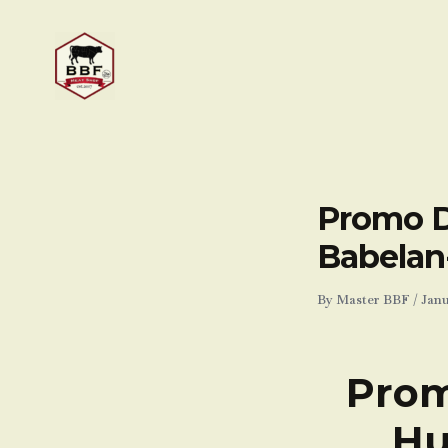
Skip
to
content
Promo D
Babelan
By
Master BBF
/
Janu
Prom
Hu