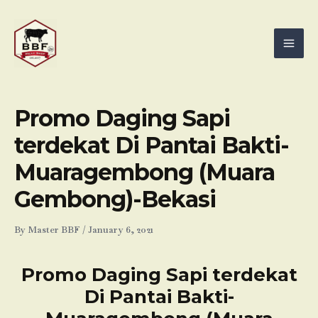
Skip
Mai
to
Men
content
Promo Daging Sapi
terdekat Di Pantai Bakti-
Muaragembong (Muara
Gembong)-Bekasi
By
Master BBF
/
January 6, 2021
Promo Daging Sapi terdekat
Di Pantai Bakti-