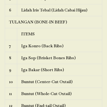
6
Lidah Iris Tebal (Lidah Cabai Hijau)
TULANGAN (BONE-IN BEEF)
ITEMS
7
Iga Konro (Back Ribs)
8
Iga Sop (Brisket Bones Ribs)
9
Iga Bakar (Short Ribs)
10
Buntut (Center-Cut Oxtail)
11
Buntut (Whole-Cut Oxtail)
12
Buntut (End-tail Oxtail)