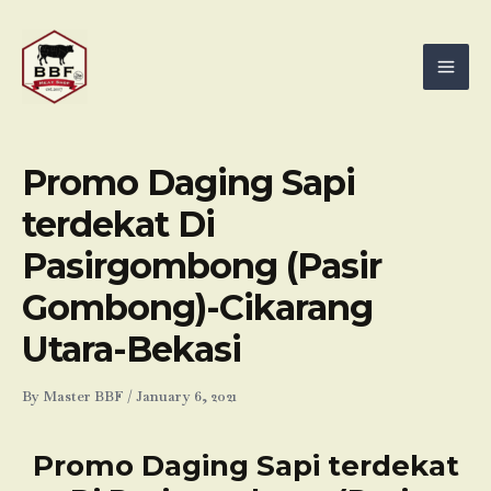
Skip
Mai
to
Men
content
Promo Daging Sapi
terdekat Di
Pasirgombong (Pasir
Gombong)-Cikarang
Utara-Bekasi
By
Master BBF
/
January 6, 2021
Promo Daging Sapi terdekat