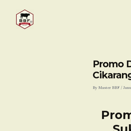
Skip
to
content
Promo D
Cikaran
By
Master BBF
/
Janu
Prom
Su