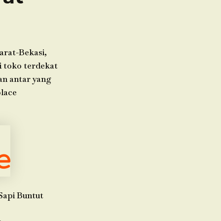
arat-Bekasi,
i toko terdekat
an antar yang
place
Sapi Buntut