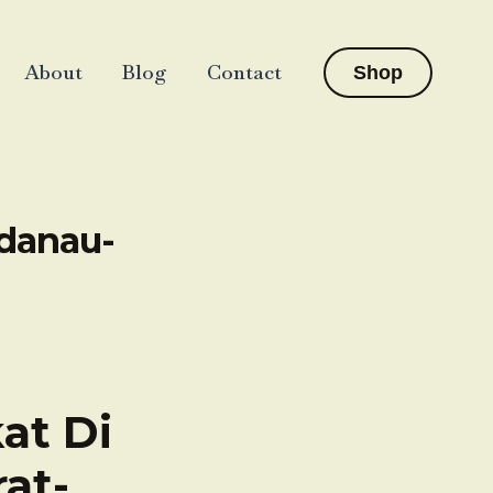
About
Blog
Contact
Shop
adanau-
at Di
at-