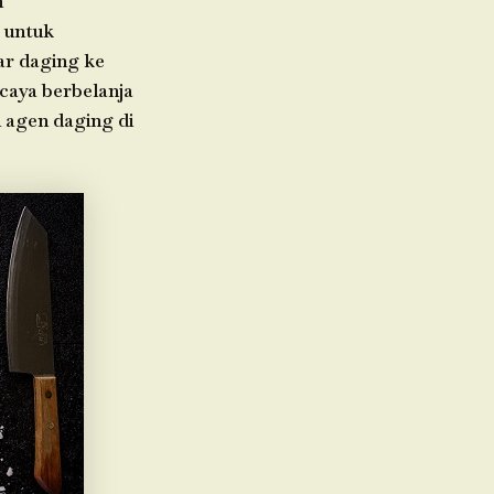
h
 untuk
ar daging ke
caya berbelanja
i agen daging di