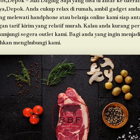
os,Depok – Jual Daging Sapi yang bisa di antar ke daera
ya,Depok. Anda cukup relax di rumah, ambil gadget anda
g melewati handphone atau belanja online kami siap ant
n tarif kirim yang relatif murah. Kalau anda kurang per
 kunjungi segera outlet kami. Bagi anda yang ingin menjad
ahkan menghubungi kami.