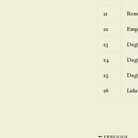
21
Rend
22
Emp
23
Dagi
24
Dagi
25
Dagi
26
Lida
PREVIOUS