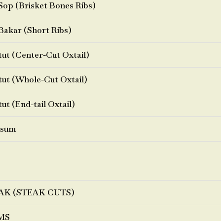
Sop (Brisket Bones Ribs)
Bakar (Short Ribs)
ut (Center-Cut Oxtail)
ut (Whole-Cut Oxtail)
ut (End-tail Oxtail)
sum
AK (STEAK CUTS)
MS