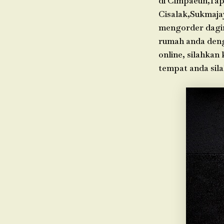
di Cimpaeun,Tap
Cisalak,Sukmaja
mengorder dagin
rumah anda denga
online, silahkan
tempat anda sil