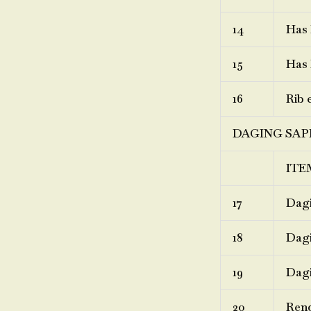
14
Has 
15
Has 
16
Rib 
DAGING SAP
ITE
17
Dagi
18
Dagi
19
Dagi
20
Ren