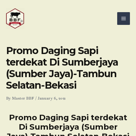
Skip
Mai
to
Men
content
Promo Daging Sapi
terdekat Di Sumberjaya
(Sumber Jaya)-Tambun
Selatan-Bekasi
By
Master BBF
/
January 6, 2021
Promo Daging Sapi terdekat
Di Sumberjaya (Sumber