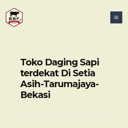
Skip
Mai
to
Men
content
Toko Daging Sapi
terdekat Di Setia
Asih-Tarumajaya-
Bekasi