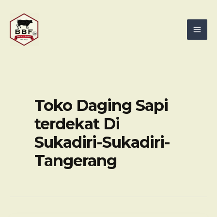
Skip
Mai
to
Men
content
Toko Daging Sapi
terdekat Di
Sukadiri-Sukadiri-
Tangerang