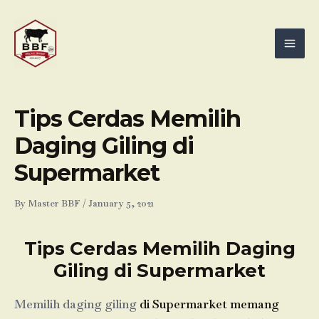
Skip
Mai
to
Men
content
Tips Cerdas Memilih
Daging Giling di
Supermarket
By
Master BBF
/
January 5, 2021
Tips Cerdas Memilih Daging
Giling di Supermarket
Memilih daging giling
di Supermarket memang