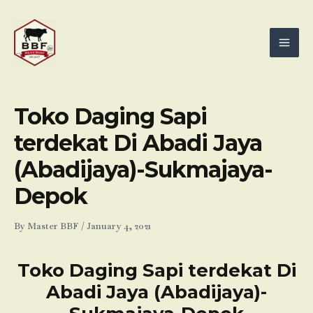
Skip
Mai
to
Men
content
Toko Daging Sapi
terdekat Di Abadi Jaya
(Abadijaya)-Sukmajaya-
Depok
By
Master BBF
/
January 4, 2021
Toko Daging Sapi terdekat Di
Abadi Jaya (Abadijaya)-