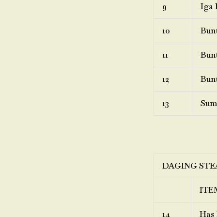
9
Iga 
10
Bunt
11
Bunt
12
Bunt
13
Sum
DAGING STE
ITE
14
Has 