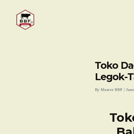
Skip
to
content
Toko Da
Legok-T
By
Master BBF
/
Janu
Tok
Ba