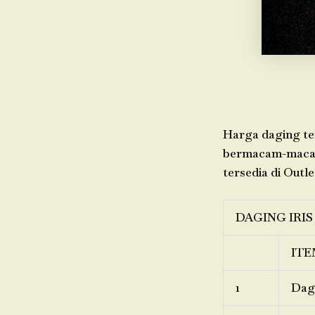
Harga daging ter
bermacam-macam 
tersedia di Outle
DAGING IRIS
ITE
1
Dagi