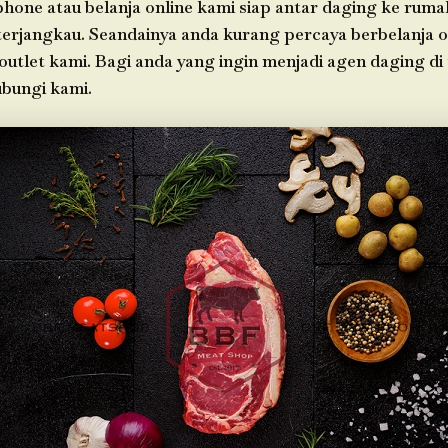
phone atau belanja online kami siap antar daging ke rum
 terjangkau. Seandainya anda kurang percaya berbelanja o
outlet kami. Bagi anda yang ingin menjadi agen daging d
bungi kami.