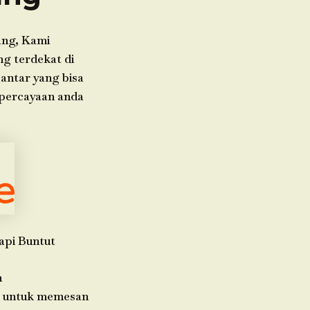
ang, Kami
g terdekat di
 antar yang bisa
epercayaan anda
api Buntut
h
da untuk memesan