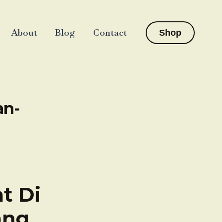
About
Blog
Contact
Shop
an-
t Di
ang