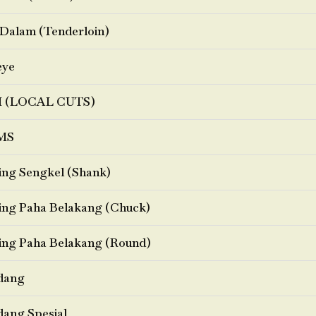
Dalam (Tenderloin)
eye
I (LOCAL CUTS)
MS
ng Sengkel (Shank)
ng Paha Belakang (Chuck)
ng Paha Belakang (Round)
dang
ang Spesial