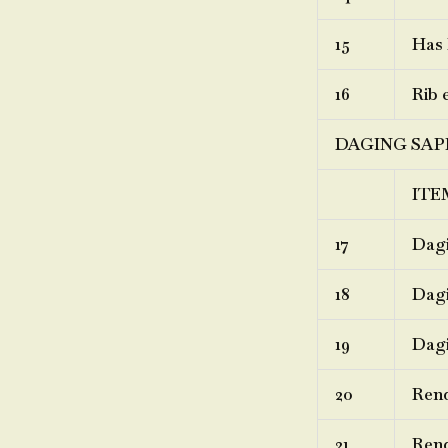
15
Has 
16
Rib 
DAGING SAP
ITE
17
Dagi
18
Dagi
19
Dagi
20
Ren
21
Rend