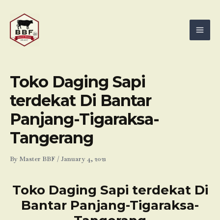
Skip
Mai
to
Men
content
Toko Daging Sapi
terdekat Di Bantar
Panjang-Tigaraksa-
Tangerang
By
Master BBF
/
January 4, 2021
Toko Daging Sapi terdekat Di
Bantar Panjang-Tigaraksa-