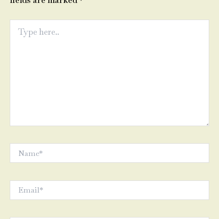
fields are marked
*
Type
here..
Name*
Email*