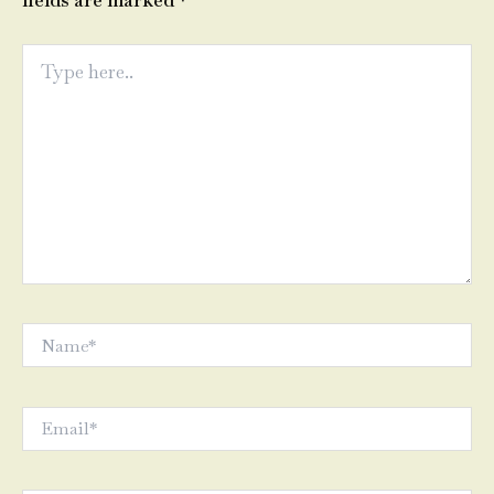
fields are marked
*
Type
here..
Name*
Email*