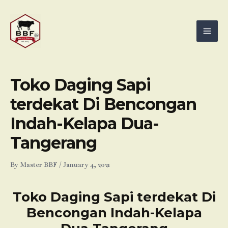
Skip
Mai
to
Men
content
Toko Daging Sapi
terdekat Di Bencongan
Indah-Kelapa Dua-
Tangerang
By
Master BBF
/
January 4, 2021
Toko Daging Sapi terdekat Di
Bencongan Indah-Kelapa