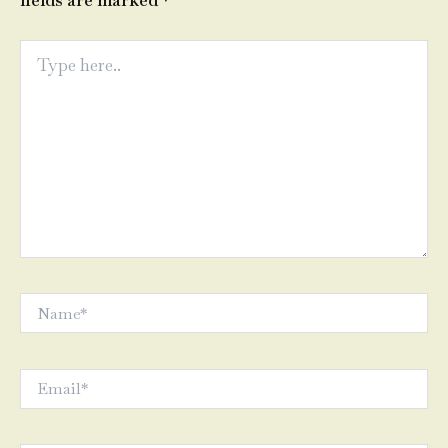
fields are marked
*
Type
here..
Name*
Email*