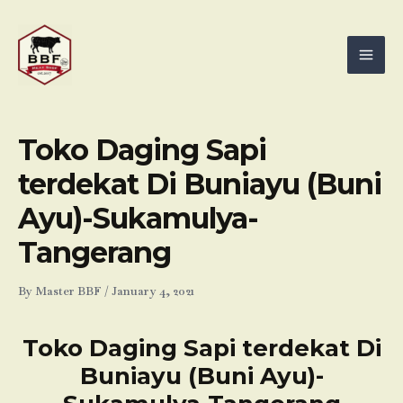
Skip
Mai
to
Men
content
Toko Daging Sapi
terdekat Di Buniayu (Buni
Ayu)-Sukamulya-
Tangerang
By
Master BBF
/
January 4, 2021
Toko Daging Sapi terdekat Di
Buniayu (Buni Ayu)-