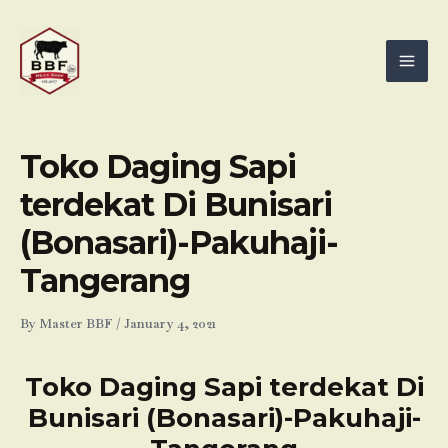
Skip
Mai
to
Men
content
Toko Daging Sapi
terdekat Di Bunisari
(Bonasari)-Pakuhaji-
Tangerang
By
Master BBF
/
January 4, 2021
Toko Daging Sapi terdekat Di
Bunisari (Bonasari)-Pakuhaji-