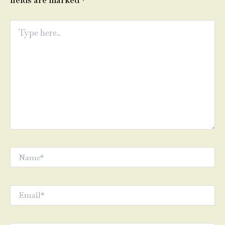
fields are marked
*
Type
here..
Name*
Email*