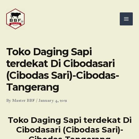
Skip
Mai
to
Men
content
Toko Daging Sapi
terdekat Di Cibodasari
(Cibodas Sari)-Cibodas-
Tangerang
By
Master BBF
/
January 4, 2021
Toko Daging Sapi terdekat Di
Cibodasari (Cibodas Sari)-