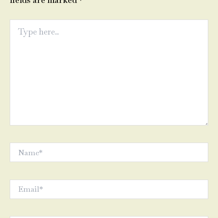
fields are marked
*
Type
here..
Name*
Email*