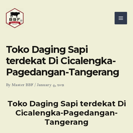
Skip
Mai
to
Men
content
Toko Daging Sapi
terdekat Di Cicalengka-
Pagedangan-Tangerang
By
Master BBF
/
January 4, 2021
Toko Daging Sapi terdekat Di
Cicalengka-Pagedangan-
Tangerang