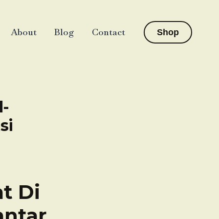
About
Blog
Contact
Shop
l-
si
t Di
antar