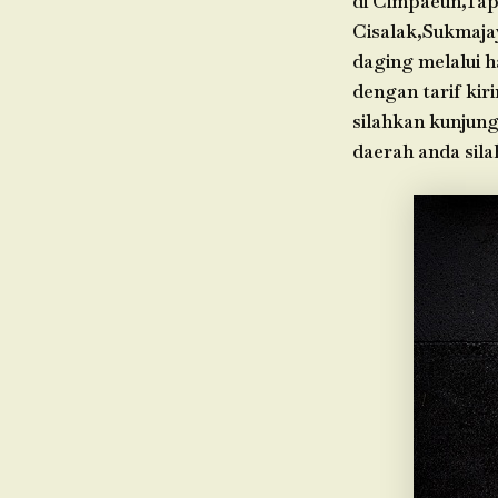
di Cimpaeun,Tap
Cisalak,Sukmaja
daging melalui h
dengan tarif kir
silahkan kunjung
daerah anda sil