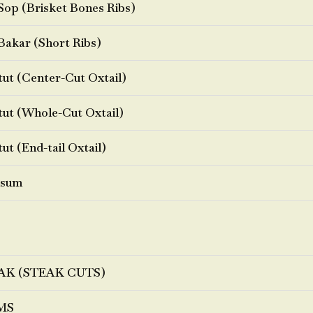
Sop (Brisket Bones Ribs)
Bakar (Short Ribs)
ut (Center-Cut Oxtail)
ut (Whole-Cut Oxtail)
ut (End-tail Oxtail)
sum
AK (STEAK CUTS)
MS