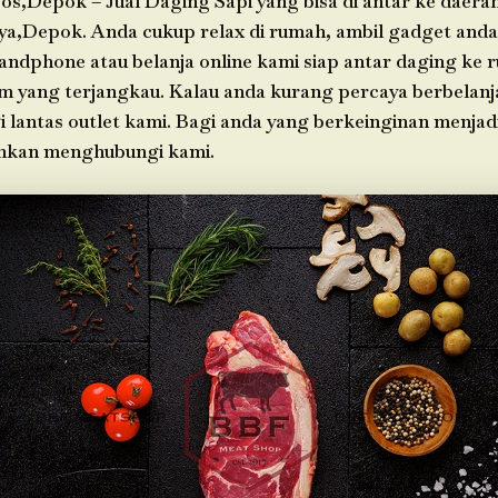
os,Depok – Jual Daging Sapi yang bisa di antar ke daera
ya,Depok. Anda cukup relax di rumah, ambil gadget an
andphone atau belanja online kami siap antar daging ke
im yang terjangkau. Kalau anda kurang percaya berbelanja
i lantas outlet kami. Bagi anda yang berkeinginan menjad
ahkan menghubungi kami.