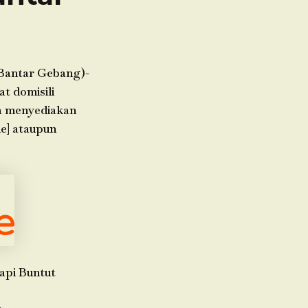
(Bantar Gebang)-
t domisili
ga menyediakan
me] ataupun
api Buntut