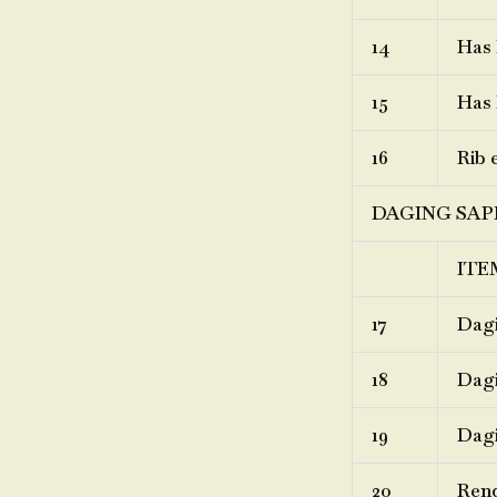
14
Has 
15
Has 
16
Rib 
DAGING SAP
ITE
17
Dagi
18
Dagi
19
Dagi
20
Ren