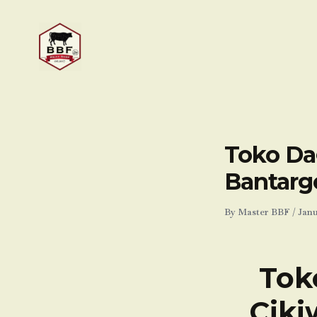
Skip
to
content
Toko Dag
Bantarg
By
Master BBF
/
Janu
Tok
Ciki