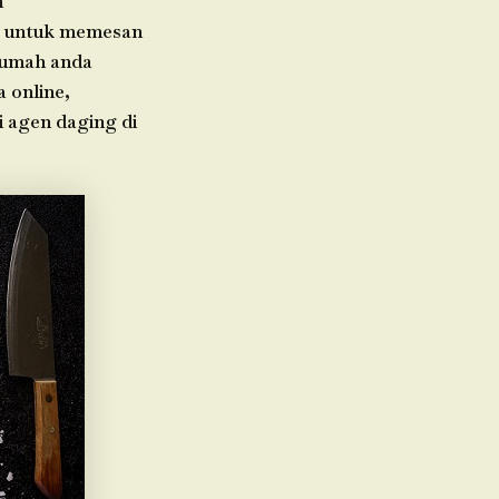
h
da untuk memesan
 rumah anda
 online,
i agen daging di