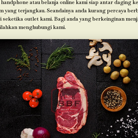
 handphone atau belanja online kami siap antar daging k
im yang terjangkau. Seandainya anda kurang percaya berb
i seketika outlet kami. Bagi anda yang berkeinginan men
silahkan menghubungi kami.