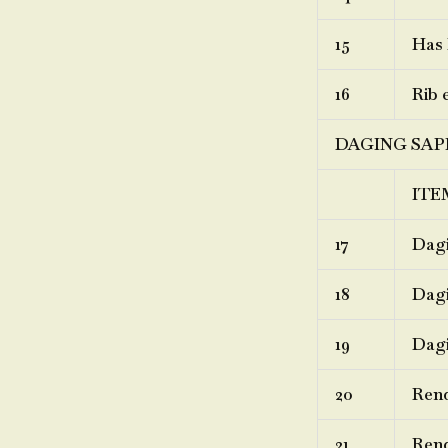
15
Has 
16
Rib 
DAGING SAP
ITE
17
Dagi
18
Dagi
19
Dagi
20
Ren
21
Rend