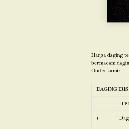
Harga daging ter
bermacam daging,
Outlet kami :
DAGING IRIS
ITE
1
Dagi