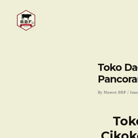
Skip
to
content
Toko Dag
Pancora
By
Master BBF
/
Janu
Tok
Cikok