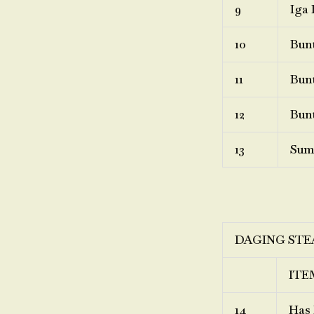
9
Iga 
10
Bunt
11
Bunt
12
Bunt
13
Sum
DAGING STE
ITE
14
Has 