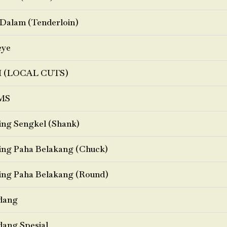
Dalam (Tenderloin)
eye
I (LOCAL CUTS)
MS
ng Sengkel (Shank)
ng Paha Belakang (Chuck)
ng Paha Belakang (Round)
dang
ang Spesial