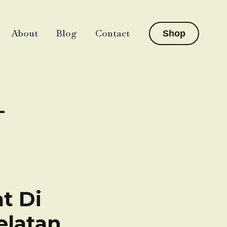
About
Blog
Contact
Shop
-
t Di
elatan