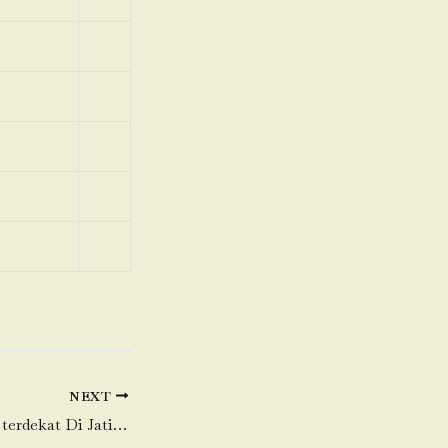
NEXT
Toko Daging Sapi terdekat Di Jatinegara-Cakung-Jakarta Timur