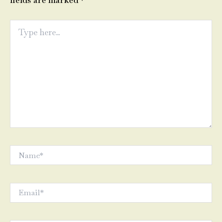
fields are marked
*
Type
here..
Name*
Email*