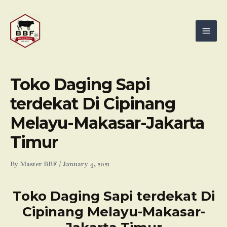
Skip
Mai
to
Men
content
Toko Daging Sapi
terdekat Di Cipinang
Melayu-Makasar-Jakarta
Timur
By
Master BBF
/
January 4, 2021
Toko Daging Sapi terdekat Di
Cipinang Melayu-Makasar-