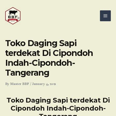
Skip
Mai
to
Men
content
Toko Daging Sapi
terdekat Di Cipondoh
Indah-Cipondoh-
Tangerang
By
Master BBF
/
January 4, 2021
Toko Daging Sapi terdekat Di
Cipondoh Indah-Cipondoh-