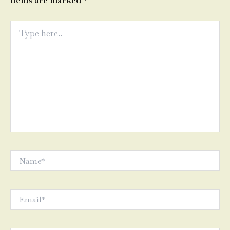
fields are marked
*
Type
here..
Name*
Email*