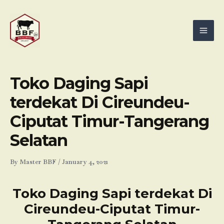
Skip
Mai
to
Men
content
Toko Daging Sapi
terdekat Di Cireundeu-
Ciputat Timur-Tangerang
Selatan
By
Master BBF
/
January 4, 2021
Toko Daging Sapi terdekat Di
Cireundeu-Ciputat Timur-