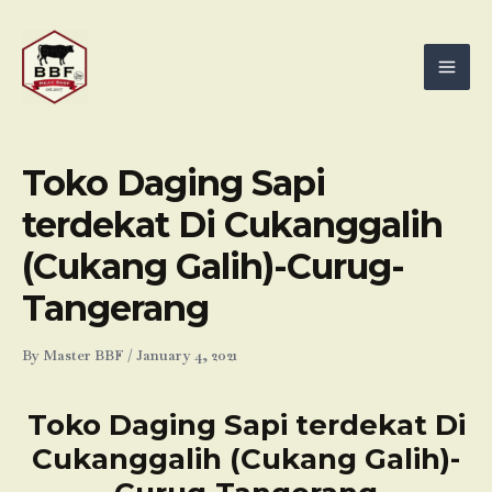
Skip
Mai
to
Men
content
Toko Daging Sapi
terdekat Di Cukanggalih
(Cukang Galih)-Curug-
Tangerang
By
Master BBF
/
January 4, 2021
Toko Daging Sapi terdekat Di
Cukanggalih (Cukang Galih)-