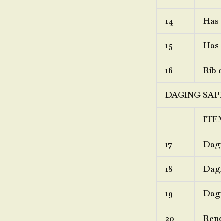
14
Has 
15
Has 
16
Rib 
DAGING SAP
ITE
17
Dagi
18
Dagi
19
Dagi
20
Ren