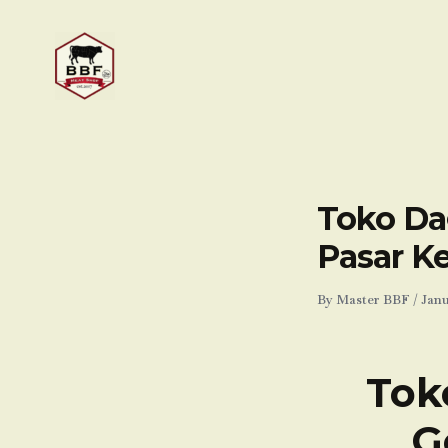
Skip
to
content
Toko Da
Pasar K
By
Master BBF
/
Janu
Tok
G