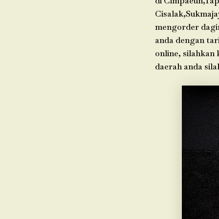
di Cimpaeun,Tap
Cisalak,Sukmaja
mengorder dagin
anda dengan tari
online, silahkan
daerah anda sil