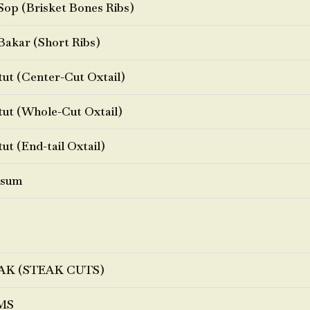
Sop (Brisket Bones Ribs)
Bakar (Short Ribs)
ut (Center-Cut Oxtail)
ut (Whole-Cut Oxtail)
ut (End-tail Oxtail)
sum
AK (STEAK CUTS)
MS