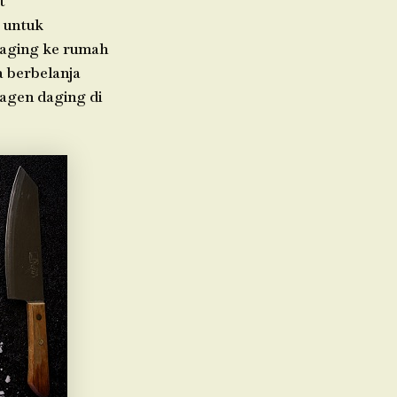
t
 untuk
daging ke rumah
a berbelanja
 agen daging di