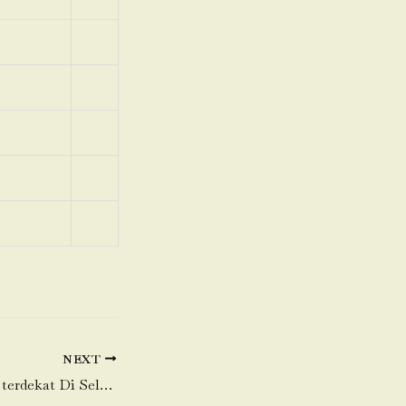
NEXT
Toko Daging Sapi terdekat Di Selapajang Jaya-Neglasari-Tangerang