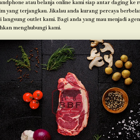
andphone atau belanja online kami siap antar daging ke
im yang terjangkau. Jikalau anda kurang percaya berbelan
i langsung outlet kami. Bagi anda yang mau menjadi agen
ahkan menghubungi kami.