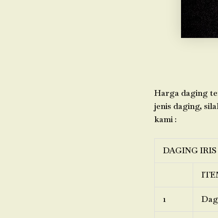
Harga daging ter
jenis daging, sil
kami :
DAGING IRIS
ITE
1
Dagi