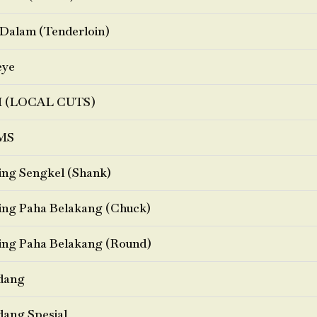
Dalam (Tenderloin)
eye
I (LOCAL CUTS)
MS
ng Sengkel (Shank)
ng Paha Belakang (Chuck)
ng Paha Belakang (Round)
dang
ang Spesial