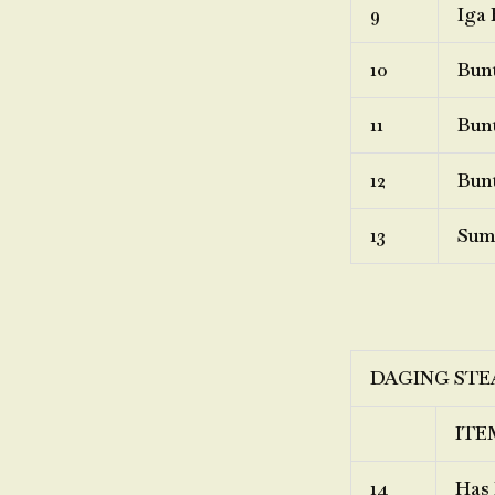
9
Iga 
10
Bunt
11
Bunt
12
Bunt
13
Sum
DAGING STE
ITE
14
Has 