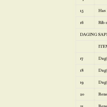
15
Has 
16
Rib 
DAGING SAP
ITE
17
Dagi
18
Dagi
19
Dagi
20
Ren
21
Rend