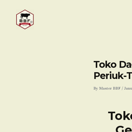
Skip
to
content
Toko Da
Periuk-
By
Master BBF
/
Janu
Tok
Ge