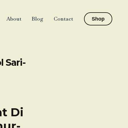
About
Blog
Contact
Shop
 Sari-
t Di
mur-