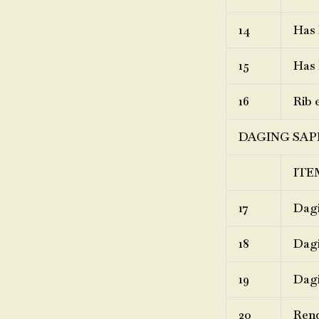
14
Has 
15
Has 
16
Rib 
DAGING SAP
ITE
17
Dagi
18
Dagi
19
Dagi
20
Ren