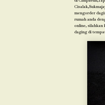
di Cimpaeun,Tap
Cisalak,Sukmaja
mengorder dagin
rumah anda denga
online, silahkan
daging di tempa