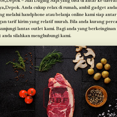
os,Depok – Jual Daging Sapi yang bisa di antar ke daera
ya,Depok. Anda cukup relax di rumah, ambil gadget anda
g melalui handphone atau belanja online kami siap antar
n tarif kirim yang relatif murah. Bila anda kurang perc
 kunjungi lantas outlet kami. Bagi anda yang berkeinginan
t anda silahkan menghubungi kami.