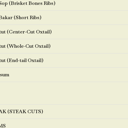
Sop (Brisket Bones Ribs)
Bakar (Short Ribs)
ut (Center-Cut Oxtail)
ut (Whole-Cut Oxtail)
ut (End-tail Oxtail)
sum
AK (STEAK CUTS)
MS