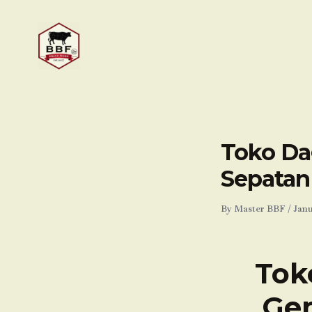
Skip
to
content
Toko Dag
Sepatan
By
Master BBF
/
Janu
Tok
Gem