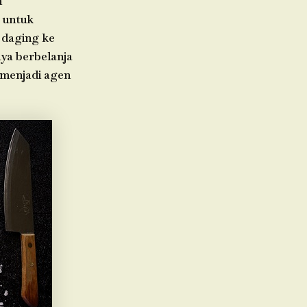
h
 untuk
 daging ke
aya berbelanja
 menjadi agen