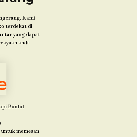
ngerang, Kami
o terdekat di
 antar yang dapat
rcayaan anda
api Buntut
h
da untuk memesan