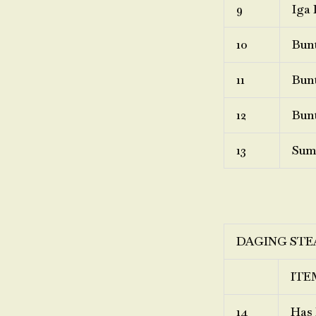
9
Iga 
10
Bunt
11
Bunt
12
Bunt
13
Sum
DAGING STE
ITE
14
Has 