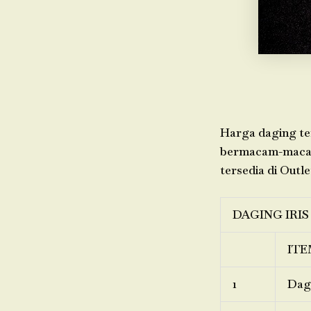
Harga daging ter
bermacam-macam 
tersedia di Outle
DAGING IRIS
ITE
1
Dagi