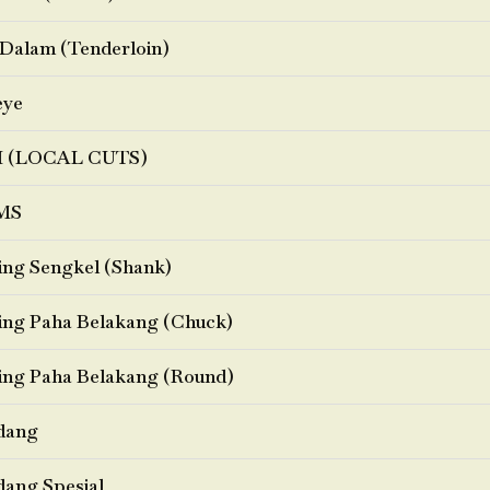
Dalam (Tenderloin)
eye
I (LOCAL CUTS)
MS
ng Sengkel (Shank)
ng Paha Belakang (Chuck)
ng Paha Belakang (Round)
dang
ang Spesial