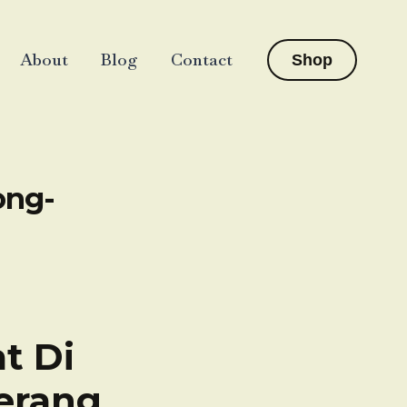
About
Blog
Contact
Shop
ong-
t Di
erang