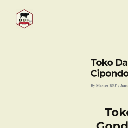
Skip
to
content
Toko Da
Cipondo
By
Master BBF
/
Janu
Tok
Gond