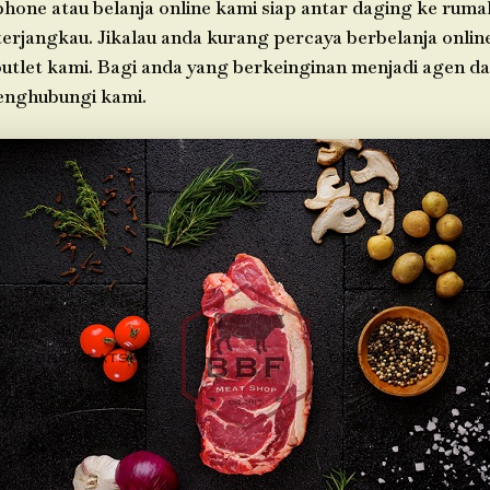
phone atau belanja online kami siap antar daging ke rum
 terjangkau. Jikalau anda kurang percaya berbelanja online
outlet kami. Bagi anda yang berkeinginan menjadi agen d
enghubungi kami.