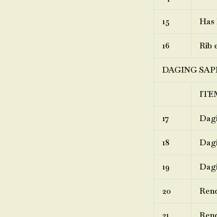
15
Has 
16
Rib 
DAGING SAP
ITE
17
Dagi
18
Dagi
19
Dagi
20
Ren
21
Rend