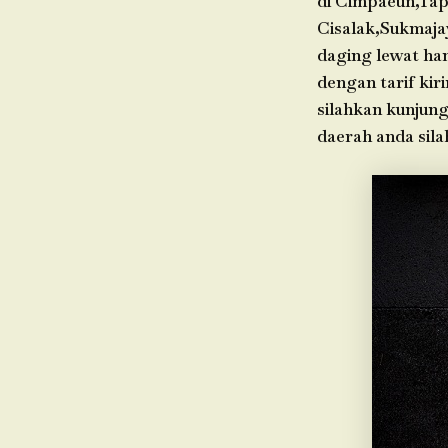
di Cimpaeun,Tap
Cisalak,Sukmaja
daging lewat ha
dengan tarif kir
silahkan kunjung
daerah anda sil