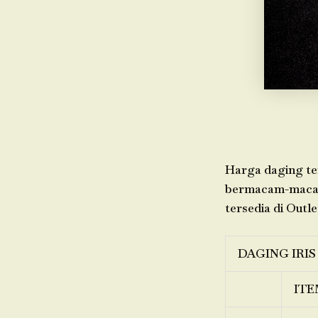
Harga daging ter
bermacam-macam 
tersedia di Outle
DAGING IRIS
ITE