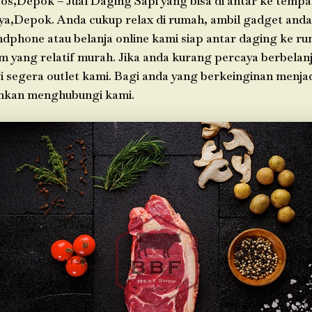
os,Depok – Jual Daging Sapi yang bisa di antar ke tempa
ya,Depok. Anda cukup relax di rumah, ambil gadget an
ndphone atau belanja online kami siap antar daging ke r
im yang relatif murah. Jika anda kurang percaya berbelanj
i segera outlet kami. Bagi anda yang berkeinginan menja
ahkan menghubungi kami.