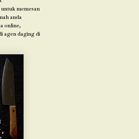
t
da untuk memesan
umah anda
a online,
di agen daging di