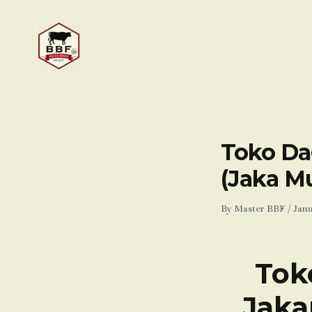
Skip
to
content
Toko Da
(Jaka Mu
By
Master BBF
/
Janu
Tok
Jaka