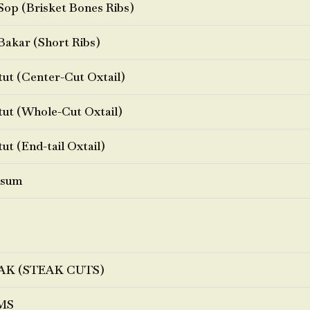
Sop (Brisket Bones Ribs)
Bakar (Short Ribs)
ut (Center-Cut Oxtail)
ut (Whole-Cut Oxtail)
ut (End-tail Oxtail)
sum
AK (STEAK CUTS)
MS