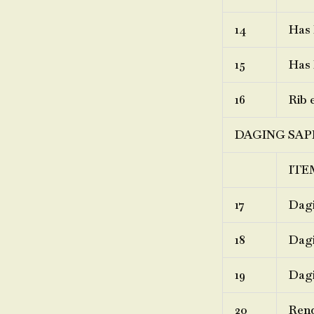
14
Has 
15
Has 
16
Rib 
DAGING SAP
ITE
17
Dagi
18
Dagi
19
Dagi
20
Ren