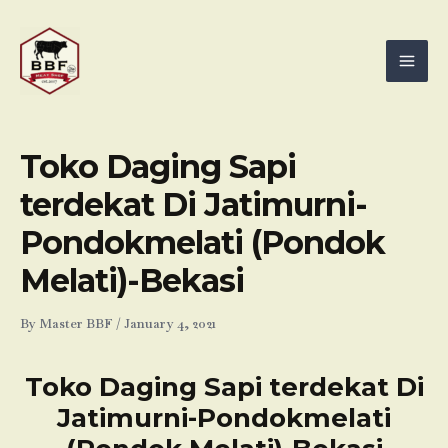
Skip
Mai
to
Men
content
Toko Daging Sapi
terdekat Di Jatimurni-
Pondokmelati (Pondok
Melati)-Bekasi
By
Master BBF
/
January 4, 2021
Toko Daging Sapi terdekat Di
Jatimurni-Pondokmelati