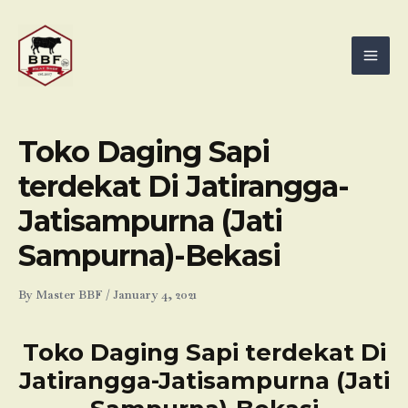
Skip
Mai
to
Men
content
Toko Daging Sapi
terdekat Di Jatirangga-
Jatisampurna (Jati
Sampurna)-Bekasi
By
Master BBF
/
January 4, 2021
Toko Daging Sapi terdekat Di
Jatirangga-Jatisampurna (Jati