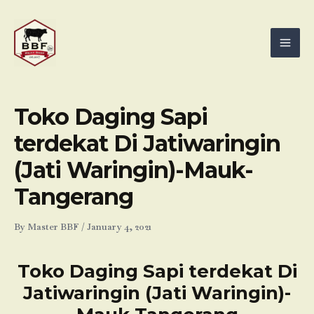
Skip
Mai
to
Men
content
Toko Daging Sapi
terdekat Di Jatiwaringin
(Jati Waringin)-Mauk-
Tangerang
By
Master BBF
/
January 4, 2021
Toko Daging Sapi terdekat Di
Jatiwaringin (Jati Waringin)-