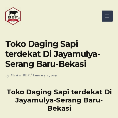
Skip
Mai
to
Men
content
Toko Daging Sapi
terdekat Di Jayamulya-
Serang Baru-Bekasi
By
Master BBF
/
January 4, 2021
Toko Daging Sapi terdekat Di
Jayamulya-Serang Baru-
Bekasi