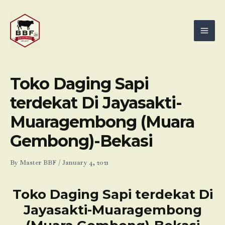
Skip
Mai
to
Men
content
Toko Daging Sapi
terdekat Di Jayasakti-
Muaragembong (Muara
Gembong)-Bekasi
By
Master BBF
/
January 4, 2021
Toko Daging Sapi terdekat Di
Jayasakti-Muaragembong