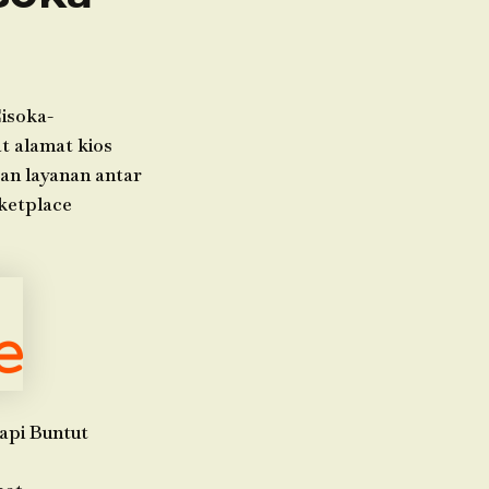
isoka-
t alamat kios
kan layanan antar
ketplace
api Buntut