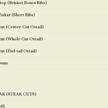
Sop (Brisket Bones Ribs)
Bakar (Short Ribs)
ut (Center-Cut Oxtail)
ut (Whole-Cut Oxtail)
ut (End-tail Oxtail)
sum
AK (STEAK CUTS)
MS