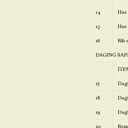
14
Has 
15
Has 
16
Rib 
DAGING SAP
ITE
17
Dagi
18
Dagi
19
Dagi
20
Ren