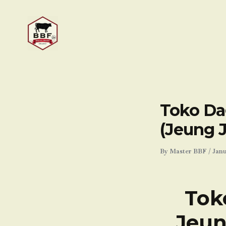
Skip
to
content
Toko Da
(Jeung 
By
Master BBF
/
Janu
Tok
Jeun