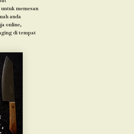
pat
da untuk memesan
umah anda
ja online,
aging di tempat