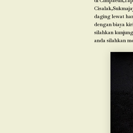
di Cimpaeun,Tap
Cisalak,Sukmaja
daging lewat ha
dengan biaya kir
silahkan kunjung
anda silahkan m