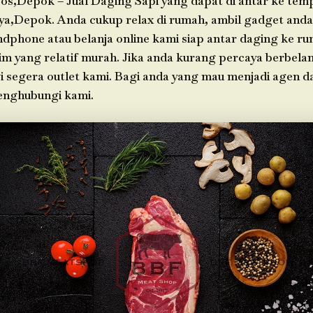
os,Depok – Jual Daging Sapi yang dapat di antar ke tem
ya,Depok. Anda cukup relax di rumah, ambil gadget an
ndphone atau belanja online kami siap antar daging ke r
im yang relatif murah. Jika anda kurang percaya berbelan
i segera outlet kami. Bagi anda yang mau menjadi agen d
enghubungi kami.