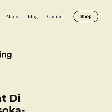
About
Blog
Contact
Shop
ing
t Di
soka-