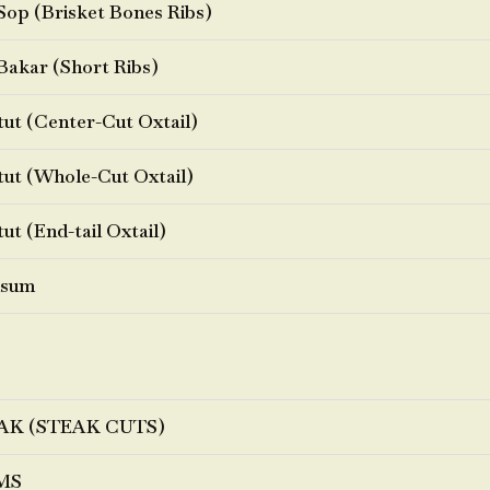
Sop (Brisket Bones Ribs)
Bakar (Short Ribs)
ut (Center-Cut Oxtail)
ut (Whole-Cut Oxtail)
ut (End-tail Oxtail)
sum
AK (STEAK CUTS)
MS