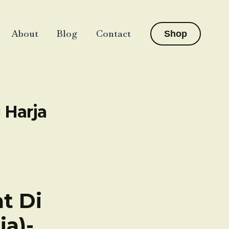
About
Blog
Contact
Shop
 Harja
t Di
ja)-