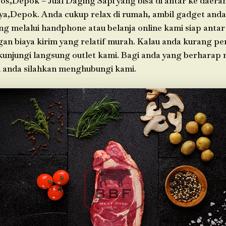
os,Depok – Jual Daging Sapi yang bisa di antar ke daera
ya,Depok. Anda cukup relax di rumah, ambil gadget anda
g melalui handphone atau belanja online kami siap antar
an biaya kirim yang relatif murah. Kalau anda kurang pe
 kunjungi langsung outlet kami. Bagi anda yang berharap
h anda silahkan menghubungi kami.