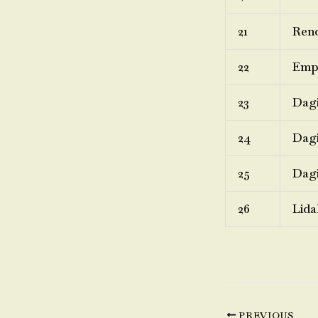
21
Rend
22
Emp
23
Dagi
24
Dagi
25
Dagi
26
Lida
PREVIOUS