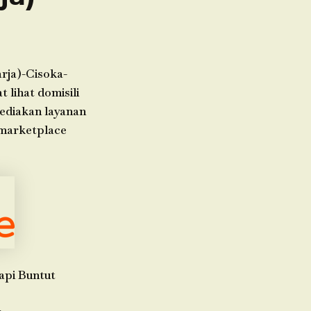
rja)-Cisoka-
lihat domisili
yediakan layanan
 marketplace
api Buntut