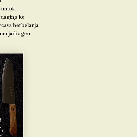
h
 untuk
 daging ke
rcaya berbelanja
 menjadi agen