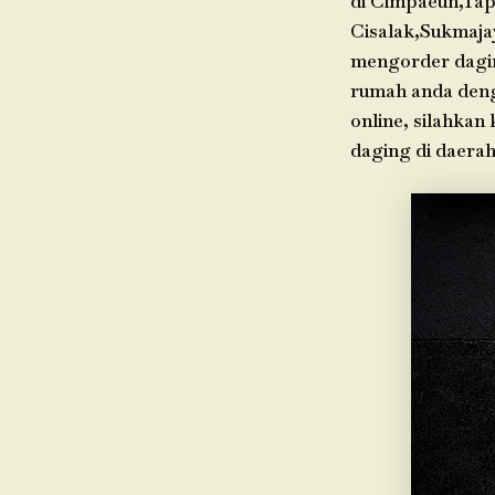
di Cimpaeun,Tap
Cisalak,Sukmaja
mengorder dagin
rumah anda deng
online, silahkan
daging di daera