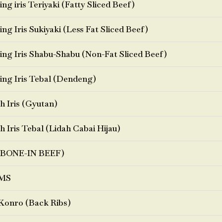
ng iris Teriyaki (Fatty Sliced Beef)
ng Iris Sukiyaki (Less Fat Sliced Beef)
ng Iris Shabu-Shabu (Non-Fat Sliced Beef)
ng Iris Tebal (Dendeng)
h Iris (Gyutan)
h Iris Tebal (Lidah Cabai Hijau)
BONE-IN BEEF)
MS
Konro (Back Ribs)