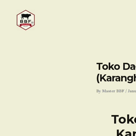
Skip
to
content
Toko Dag
(Karang
By
Master BBF
/
Janu
Tok
Kar