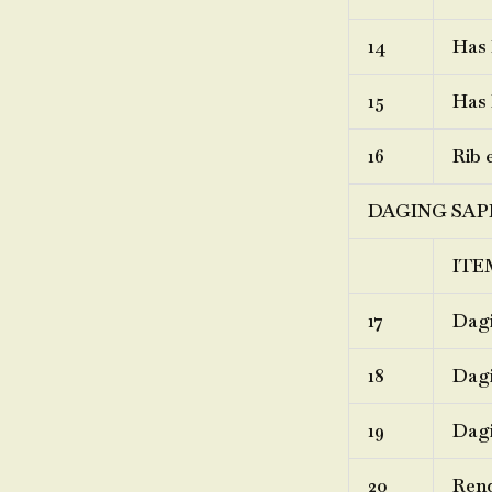
14
Has 
15
Has 
16
Rib 
DAGING SAP
ITE
17
Dagi
18
Dagi
19
Dagi
20
Ren