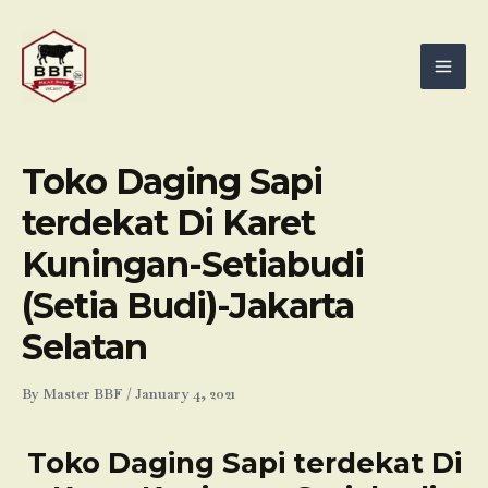
Skip
Mai
to
Men
content
Toko Daging Sapi
terdekat Di Karet
Kuningan-Setiabudi
(Setia Budi)-Jakarta
Selatan
By
Master BBF
/
January 4, 2021
Toko Daging Sapi terdekat Di